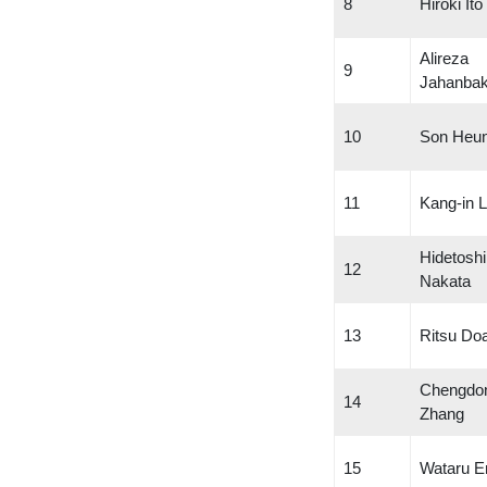
8
Hiroki Ito
Alireza
9
Jahanba
10
Son Heu
11
Kang-in 
Hidetoshi
12
Nakata
13
Ritsu Do
Chengdo
14
Zhang
15
Wataru E