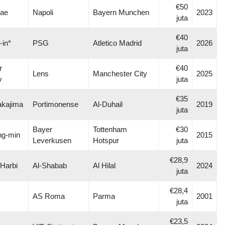
€50
jae
Napoli
Bayern Munchen
2023
juta
€40
-in*
PSG
Atletico Madrid
2026
juta
r
€40
Lens
Manchester City
2025
v
juta
€35
kajima
Portimonense
Al-Duhail
2019
juta
Bayer
Tottenham
€30
ng-min
2015
Leverkusen
Hotspur
juta
€28,9
-Harbi
Al-Shabab
Al Hilal
2024
juta
€28,4
AS Roma
Parma
2001
juta
€23,5