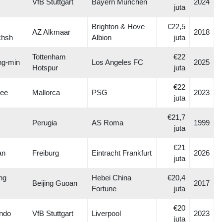
VfB Stuttgart
Bayern Munchen
2024
juta
Brighton & Hove
€22,5
AZ Alkmaar
2018
khsh
Albion
juta
Tottenham
€22
ng-min
Los Angeles FC
2025
Hotspur
juta
€22
Lee
Mallorca
PSG
2023
juta
€21,7
Perugia
AS Roma
1999
juta
€21
an
Freiburg
Eintracht Frankfurt
2026
juta
ng
Hebei China
€20,4
Beijing Guoan
2017
Fortune
juta
€20
ndo
VfB Stuttgart
Liverpool
2023
juta