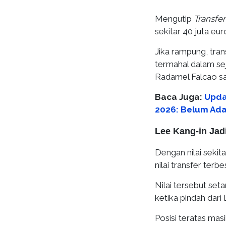
Mengutip
Transfe
sekitar 40 juta eur
Jika rampung, tran
termahal dalam sej
Radamel Falcao sa
Baca Juga:
Upda
2026: Belum Ad
Lee Kang-in Jad
Dengan nilai sekit
nilai transfer ter
Nilai tersebut set
ketika pindah dari
Posisi teratas mas