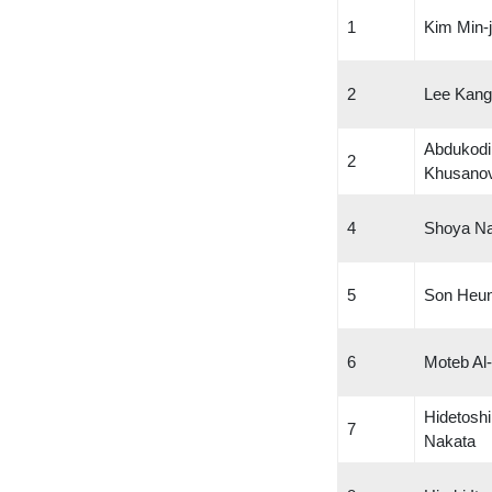
1
Kim Min-
2
Lee Kang
Abdukodi
2
Khusano
4
Shoya Na
5
Son Heu
6
Moteb Al
Hidetoshi
7
Nakata