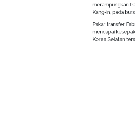
merampungkan tran
Kang-in, pada bur
Pakar transfer Fa
mencapai kesepak
Korea Selatan ters