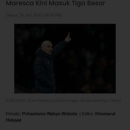
Maresca Kini Masuk Tiga Besar
Selasa, 30 Juni 2026 | 09:40 WIB
ILUSTRASI. Enzo Maresca (Action Images via Reuters/Paul Childs)
Penulis:
Prihastomo Wahyu Widodo
|
Editor:
Khomarul
Hidayat