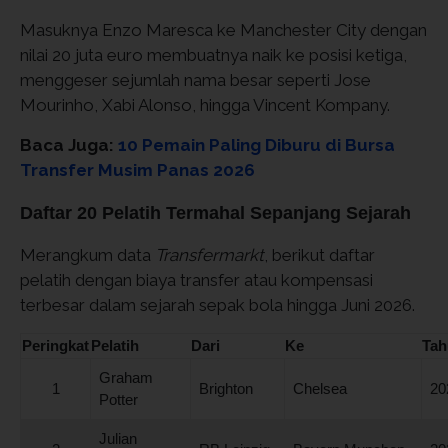
Masuknya Enzo Maresca ke Manchester City dengan
nilai 20 juta euro membuatnya naik ke posisi ketiga,
menggeser sejumlah nama besar seperti Jose
Mourinho, Xabi Alonso, hingga Vincent Kompany.
Baca Juga:
10 Pemain Paling Diburu di Bursa
Transfer Musim Panas 2026
Daftar 20 Pelatih Termahal Sepanjang Sejarah
Merangkum data
Transfermarkt
, berikut daftar
pelatih dengan biaya transfer atau kompensasi
terbesar dalam sejarah sepak bola hingga Juni 2026.
Peringkat
Pelatih
Dari
Ke
Tah
Graham
1
Brighton
Chelsea
20
Potter
Julian