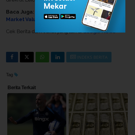
Baca Juga:
10 Pemain dengan Penurunan
Market Value Terbesar Musim 2025/2026
Cek Berita dan Artikel yang lain di
Google News
INDEKS BERITA
Tag
Berita Terkait