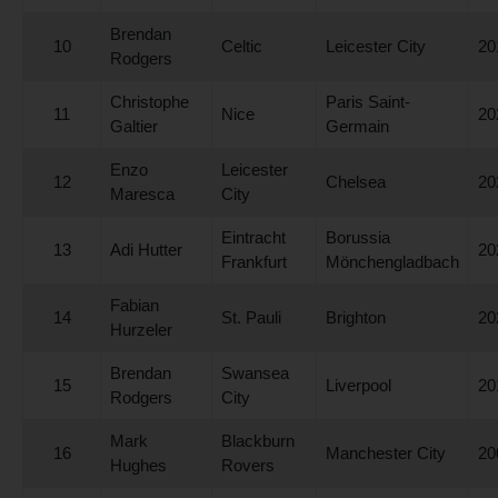
Brendan
10
Celtic
Leicester City
20
Rodgers
Christophe
Paris Saint-
11
Nice
20
Galtier
Germain
Enzo
Leicester
12
Chelsea
20
Maresca
City
Eintracht
Borussia
13
Adi Hutter
20
Frankfurt
Mönchengladbach
Fabian
14
St. Pauli
Brighton
20
Hurzeler
Brendan
Swansea
15
Liverpool
20
Rodgers
City
Mark
Blackburn
16
Manchester City
20
Hughes
Rovers