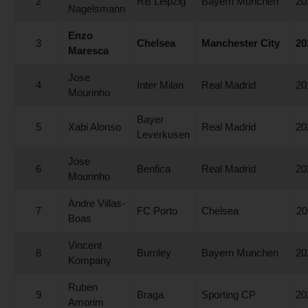
2
RB Leipzig
Bayern Munchen
20
Nagelsmann
Enzo
3
Chelsea
Manchester City
20
Maresca
Jose
4
Inter Milan
Real Madrid
20
Mourinho
Bayer
5
Xabi Alonso
Real Madrid
20
Leverkusen
Jose
6
Benfica
Real Madrid
20
Mourinho
Andre Villas-
7
FC Porto
Chelsea
20
Boas
Vincent
8
Burnley
Bayern Munchen
20
Kompany
Ruben
9
Braga
Sporting CP
20
Amorim