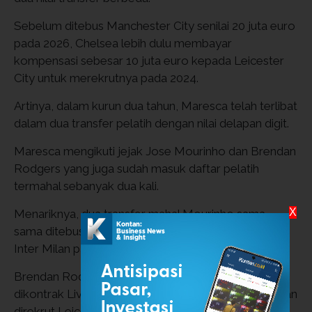
Sebelum ditebus Manchester City senilai 20 juta euro
pada 2026, Chelsea lebih dulu membayar
kompensasi sebesar 10 juta euro kepada Leicester
City untuk merekrutnya pada 2024.
Artinya, dalam kurun dua tahun, Maresca telah terlibat
dalam dua transfer pelatih dengan nilai delapan digit.
Maresca mengikuti jejak Jose Mourinho dan Brendan
Rodgers yang juga sudah masuk daftar pelatih
termahal sebanyak dua kali.
X
Menariknya, dua transfer mahal Mourinho sama-
sama ditebus oleh Real Madrid. Masing-masing dari
Inter Milan pada 2010 dan Benfica pada 2026.
Brendan Rodgers juga tercatat dua kali, yakni saat
dikontrak Liverpool dari Swansea City tahun 2012 dan
direkrut Leicester City dari Celtic tahun 2019.