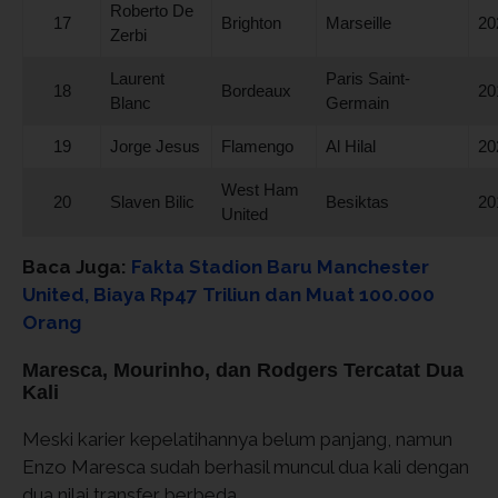
Roberto De
17
Brighton
Marseille
20
Zerbi
Laurent
Paris Saint-
18
Bordeaux
20
Blanc
Germain
19
Jorge Jesus
Flamengo
Al Hilal
20
West Ham
20
Slaven Bilic
Besiktas
20
United
Baca Juga:
Fakta Stadion Baru Manchester
United, Biaya Rp47 Triliun dan Muat 100.000
Orang
Maresca, Mourinho, dan Rodgers Tercatat Dua
Kali
Meski karier kepelatihannya belum panjang, namun
Enzo Maresca sudah berhasil muncul dua kali dengan
dua nilai transfer berbeda.