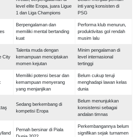
level elite Eropa, juara Ligue
inti yang konsisten di
1 dan Liga Champions
PSG
Berpengalaman dan
Performa klub menurun,
es
memiliki mental bertanding
produktivitas gol rendah
kuat
musim lalu
Talenta muda dengan
Minim pengalaman di
 City
kemampuan menciptakan
level internasional
momen kejutan
tertinggi
Memiliki potensi besar dan
Belum cukup teruji
c
kemampuan menyerang
menghadapi lawan kelas
yang menjanjikan
dunia
Belum menunjukkan
Sedang berkembang di
ktaş
konsistensi sebagai
kompetisi Eropa
andalan timnas
Perkembangannya belum
Pernah bersinar di Piala
ylland
signifikan sejak turnamen
Dunia 2022