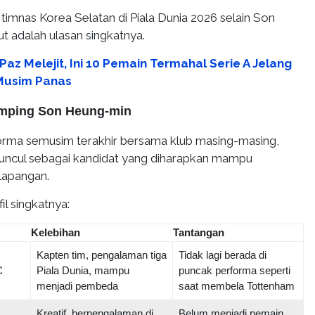
 timnas Korea Selatan di Piala Dunia 2026 selain Son
t adalah ulasan singkatnya.
Paz Melejit, Ini 10 Pemain Termahal Serie A Jelang
Musim Panas
mping Son Heung-min
rma semusim terakhir bersama klub masing-masing,
ncul sebagai kandidat yang diharapkan mampu
lapangan.
il singkatnya:
Kelebihan
Tantangan
Kapten tim, pengalaman tiga
Tidak lagi berada di
C
Piala Dunia, mampu
puncak performa seperti
menjadi pembeda
saat membela Tottenham
Kreatif, berpengalaman di
Belum menjadi pemain