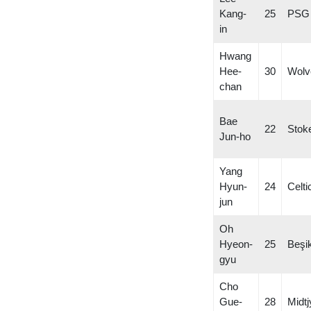
Kang-
25
PSG
in
Hwang
Hee-
30
Wolv
chan
Bae
22
Stoke
Jun-ho
Yang
Hyun-
24
Celti
jun
Oh
Hyeon-
25
Beşi
gyu
Cho
Gue-
28
Midtj