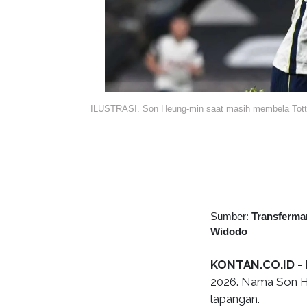
ILUSTRASI. Son Heung-min saat masih membela Tot
Sumber:
Transferma
Widodo
KONTAN.CO.ID -
2026. Nama Son He
lapangan.