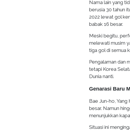
Nama lain yang ti
berusia 30 tahun i
2022 lewat gol k
babak 16 besar.
Meski begitu, perf
melewati musim y
tiga gol di semua 
Pengalaman dan m
tetapi Korea Selata
Dunia nanti.
Genarasi Baru M
Bae Jun-ho, Yang 
besar. Namun hing
menunjukkan kapas
Situasi ini mengi