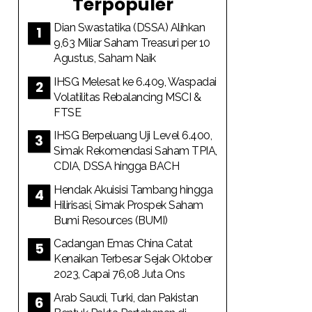
Terpopuler
Dian Swastatika (DSSA) Alihkan
9,63 Miliar Saham Treasuri per 10
Agustus, Saham Naik
IHSG Melesat ke 6.409, Waspadai
Volatilitas Rebalancing MSCI &
FTSE
IHSG Berpeluang Uji Level 6.400,
Simak Rekomendasi Saham TPIA,
CDIA, DSSA hingga BACH
Hendak Akuisisi Tambang hingga
Hilirisasi, Simak Prospek Saham
Bumi Resources (BUMI)
Cadangan Emas China Catat
Kenaikan Terbesar Sejak Oktober
2023, Capai 76,08 Juta Ons
Arab Saudi, Turki, dan Pakistan