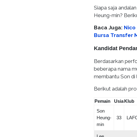
Siapa saja andalan
Heung-min? Beriku
Baca Juga:
Nico 
Bursa Transfer 
Kandidat Penda
Berdasarkan perfo
beberapa nama mu
membantu Son di 
Berikut adalah prof
Pemain
Usia
Klub
Son
Heung-
33
LAF
min
Lee