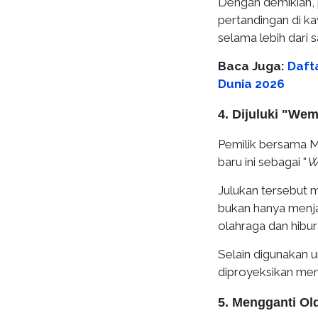
Dengan demikian, 
pertandingan di k
selama lebih dari 
Baca Juga:
Daft
Dunia 2026
4. Dijuluki "Wem
Pemilik bersama Ma
baru ini sebagai "
W
Julukan tersebut
bukan hanya menja
olahraga dan hibura
Selain digunakan u
diproyeksikan menj
5. Mengganti Ol