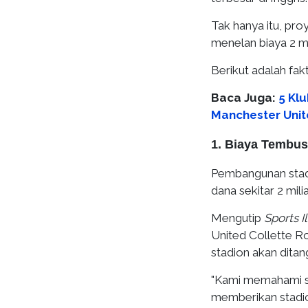
Tak hanya itu, proy
menelan biaya 2 mil
Berikut adalah fak
Baca Juga:
5 Kl
Manchester Uni
1. Biaya Tembus 
Pembangunan stad
dana sekitar 2 mili
Mengutip
Sports I
United Collette 
stadion akan ditan
"Kami memahami st
memberikan stadion