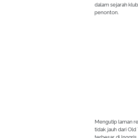
dalam sejarah klu
penonton.
Mengutip laman re
tidak jauh dari Ol
terbesar di Inggris.