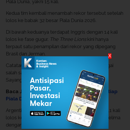
Piala Dunia, yakni 15 kali.
Kedua tim kembali menambah rekor tersebut setelah
lolos ke babak 32 besar Piala Dunia 2026.
Di bawah keduanya terdapat Inggris dengan 14 kali
lolos ke fase gugur.
The Three Lions
kini hanya
terpaut satu penampilan dari rekor yang dipegang
Brasil dan Jerman.
X
Catatan itu mempertegas status mereka sebagai
salah satu tim paling konsisten di turnamen ini.
Sayangnya, Inggris selalu gagal meraih juara.
Baca Juga:
Pencetak Gol Terbanyak di Setiap
Piala Dunia FIFA dari 1930 hingga 2022
Argentina menempati posisi keempat dengan 11 kali
lolos ke fase gugur, disusul Meksiko di urutan kelima
dengan 10 kali.