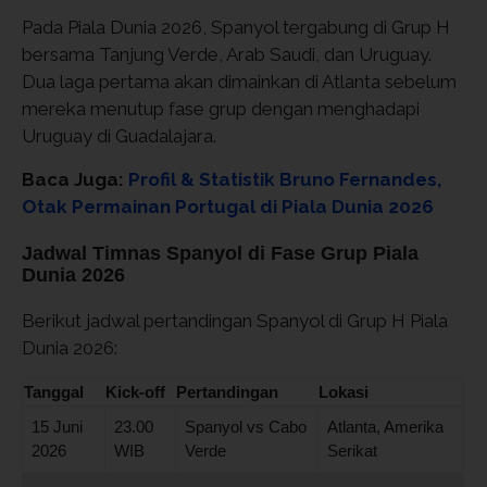
Pada Piala Dunia 2026, Spanyol tergabung di Grup H
bersama Tanjung Verde, Arab Saudi, dan Uruguay.
Dua laga pertama akan dimainkan di Atlanta sebelum
mereka menutup fase grup dengan menghadapi
Uruguay di Guadalajara.
Baca Juga:
Profil & Statistik Bruno Fernandes,
Otak Permainan Portugal di Piala Dunia 2026
Jadwal Timnas Spanyol di Fase Grup Piala
Dunia 2026
Berikut jadwal pertandingan Spanyol di Grup H Piala
Dunia 2026:
Tanggal
Kick-off
Pertandingan
Lokasi
15 Juni
23.00
Spanyol vs Cabo
Atlanta, Amerika
2026
WIB
Verde
Serikat