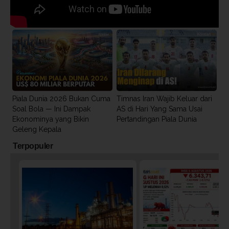
Piala Dunia 2026 Bukan Cuma
Timnas Iran Wajib Keluar dari
Soal Bola — Ini Dampak
AS di Hari Yang Sama Usai
Ekonominya yang Bikin
Pertandingan Piala Dunia
Geleng Kepala
Terpopuler