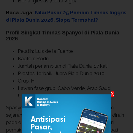
Borja Iglesias (Celta Vigo)
Baca Juga:
Nilai Pasar 25 Pemain Timnas Inggris
di Piala Dunia 2026, Siapa Termahal?
Profil Singkat Timnas Spanyol di Piala Dunia
2026
Pelatih: Luis de la Fuente
Kapten: Rodri
Jumlah penampilan di Piala Dunia: 17 kali
Prestasi terbaik: Juara Piala Dunia 2010
Grup: H
Lawan fase grup: Cabo Verde, Arab Saudi,
X
Uruguay
Spanyol akan menjalani Piala Dunia ke-18 dalam
sejarah mereka. Satu-satunya gelar juara dunia diraih
pada edisi 2010 di Afrika Selatan. Dengan materi
pemain yang dimiliki saat ini, La Furia Roja kembali