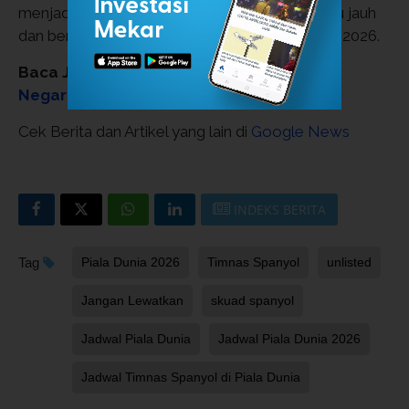
menjadi salah satu tim yang difavoritkan melaju jauh
dan bersaing memperebutkan trofi Piala Dunia 2026.
Baca Juga:
4 Pasang Kakak Beradik Beda
Negara di Piala Dunia 2026
Cek Berita dan Artikel yang lain di
Google News
INDEKS BERITA
Tag
Piala Dunia 2026
Timnas Spanyol
unlisted
Jangan Lewatkan
skuad spanyol
Jadwal Piala Dunia
Jadwal Piala Dunia 2026
Jadwal Timnas Spanyol di Piala Dunia