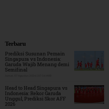
Terbaru
Prediksi Susunan Pemain
Singapura vs Indonesia:
Garuda Wajib Menang demi
Semifinal
Jumat, 07 Agustus 2026 | 07:56 WIB
Head to Head Singapura vs
Indonesia: Rekor Garuda
Unggul, Prediksi Skor AFF
2026