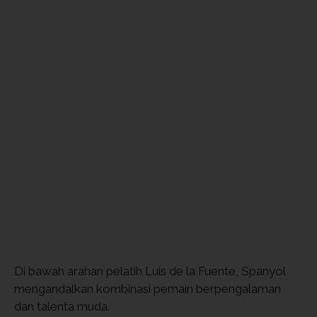
Di bawah arahan pelatih Luis de la Fuente, Spanyol
mengandalkan kombinasi pemain berpengalaman
dan talenta muda.