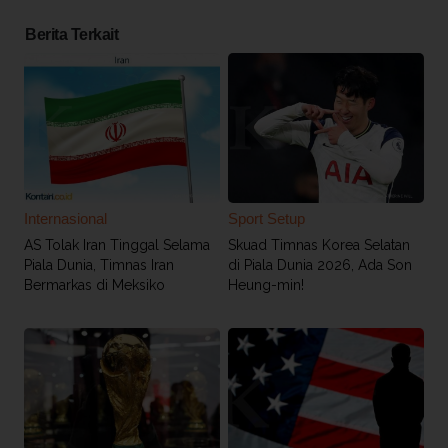
Berita Terkait
Internasional
Sport Setup
AS Tolak Iran Tinggal Selama
Skuad Timnas Korea Selatan
Piala Dunia, Timnas Iran
di Piala Dunia 2026, Ada Son
Bermarkas di Meksiko
Heung-min!