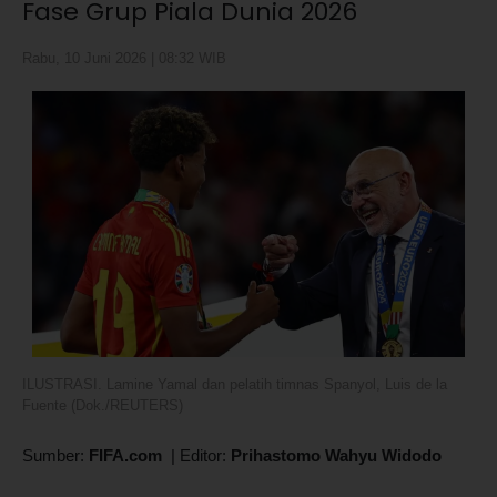
Fase Grup Piala Dunia 2026
Rabu, 10 Juni 2026 | 08:32 WIB
ILUSTRASI. Lamine Yamal dan pelatih timnas Spanyol, Luis de la
Fuente (Dok./REUTERS)
Sumber:
FIFA.com
|
Editor:
Prihastomo Wahyu Widodo