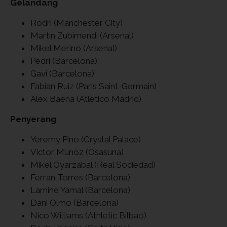
Gelandang
Rodri (Manchester City)
Martin Zubimendi (Arsenal)
Mikel Merino (Arsenal)
Pedri (Barcelona)
Gavi (Barcelona)
Fabian Ruiz (Paris Saint-Germain)
Alex Baena (Atletico Madrid)
Penyerang
Yeremy Pino (Crystal Palace)
Victor Munoz (Osasuna)
Mikel Oyarzabal (Real Sociedad)
Ferran Torres (Barcelona)
Lamine Yamal (Barcelona)
Dani Olmo (Barcelona)
Nico Williams (Athletic Bilbao)