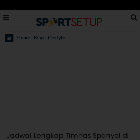
Home
Kilas Lifestyle
Jadwal Lengkap Timnas Spanyol di