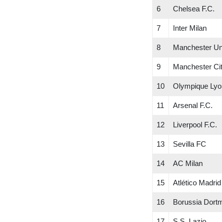
6
Chelsea F.C.
7
Inter Milan
8
Manchester Uni
9
Manchester Cit
10
Olympique Lyo
11
Arsenal F.C.
12
Liverpool F.C.
13
Sevilla FC
14
AC Milan
15
Atlético Madrid
16
Borussia Dort
17
S.S. Lazio