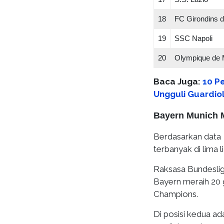
18
FC Girondins 
19
SSC Napoli
20
Olympique de M
Baca Juga:
10 Pe
Ungguli Guardio
Bayern Munich M
Berdasarkan data
terbanyak di lima 
Raksasa Bundesliga
Bayern meraih 20 g
Champions.
Di posisi kedua ada