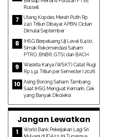
Bersiap Menanti Putusan FTSE
Russell
Utang Kopdes Merah Putih Rp
240 Triliun Dibayar APBN, Cicilan
Dimulai September
IHSG Berpeluang Uji Level 6.400,
Simak Rekomendasi Saham
PTRO, BNBR, GTSI, dan BACH
Waskita Karya (WSKT) Catat Rugi
Rp 1,91 Triliun per Semester I 2026
Asing Borong Saham Tambang
Saat IHSG Menguat Kemarin, Cek
yang Banyak Dikoleksi
Jangan Lewatkan
World Bank Pekerjakan Lagi Sri
Mulyani di IDA22, Ini Tugasnya