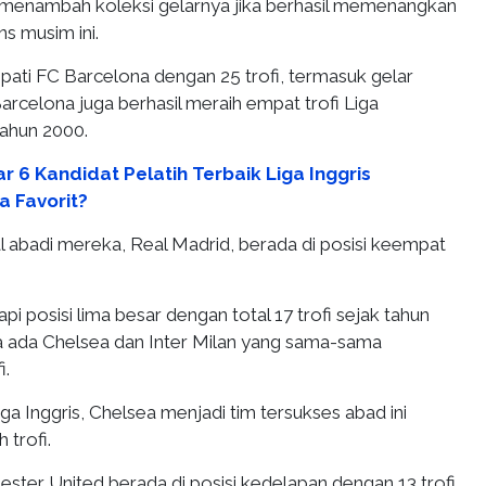
menambah koleksi gelarnya jika berhasil memenangkan
ns musim ini.
mpati FC Barcelona dengan 25 trofi, termasuk gelar
Barcelona juga berhasil meraih empat trofi Liga
ahun 2000.
r 6 Kandidat Pelatih Terbaik Liga Inggris
a Favorit?
al abadi mereka, Real Madrid, berada di posisi keempat
i posisi lima besar dengan total 17 trofi sejak tahun
 ada Chelsea dan Inter Milan yang sama-sama
i.
iga Inggris, Chelsea menjadi tim tersukses abad ini
 trofi.
ter United berada di posisi kedelapan dengan 13 trofi.