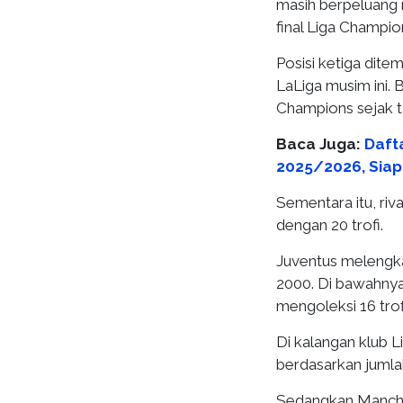
masih berpeluang 
final Liga Champio
Posisi ketiga dite
LaLiga musim ini. 
Champions sejak t
Baca Juga:
Dafta
2025/2026, Siap
Sementara itu, riv
dengan 20 trofi.
Juventus melengkap
2000. Di bawahnya
mengoleksi 16 trof
Di kalangan klub L
berdasarkan jumlah
Sedangkan Manches