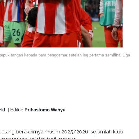
epuk tangan kepada para penggemar setelah leg pertama semifinal Liga
rkt
|
Editor:
Prihastomo Wahyu
Jelang berakhirnya musim 2025/2026, sejumlah klub