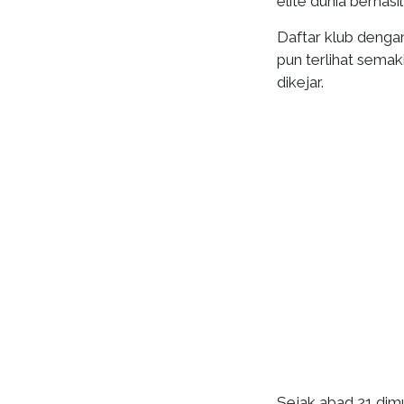
elite dunia berhas
Daftar klub dengan
pun terlihat semak
dikejar.
Sejak abad 21 dim