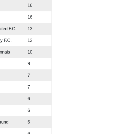
16
16
ted F.C.
13
y F.C.
12
nnais
10
9
7
7
6
6
mund
6
6