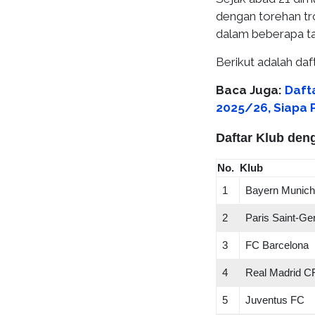
dengan torehan t
dalam beberapa tah
Berikut adalah daft
Baca Juga:
Daft
2025/26, Siapa 
Daftar Klub den
No.
Klub
1
Bayern Munich
2
Paris Saint-Ge
3
FC Barcelona
4
Real Madrid C
5
Juventus FC