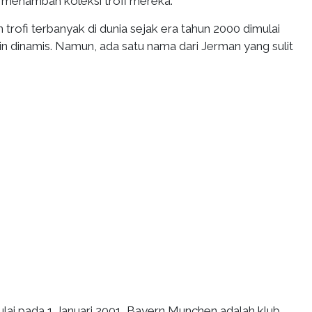
il menambah koleksi trofi mereka.
 trofi terbanyak di dunia sejak era tahun 2000 dimulai
in dinamis. Namun, ada satu nama dari Jerman yang sulit
ulai pada 1 Januari 2001, Bayern Munchen adalah klub