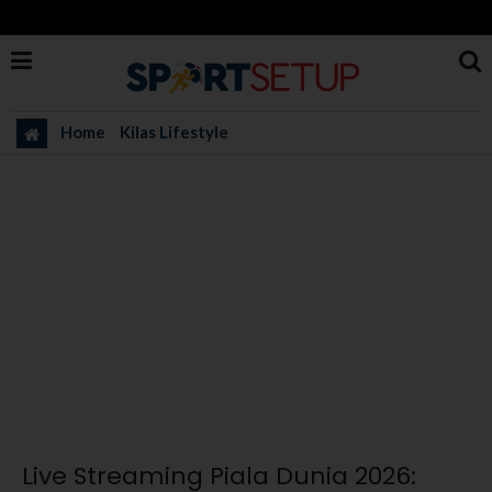
Home
Kilas Lifestyle
Live Streaming Piala Dunia 2026: