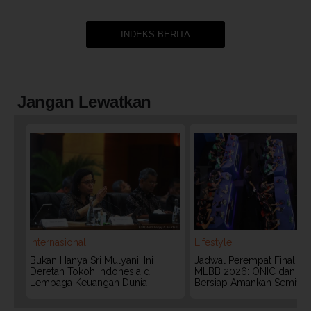
INDEKS BERITA
Jangan Lewatkan
Internasional
Lifestyle
Bukan Hanya Sri Mulyani, Ini
Jadwal Perempat Final G
Deretan Tokoh Indonesia di
MLBB 2026: ONIC dan Vita
Lembaga Keuangan Dunia
Bersiap Amankan Semifina