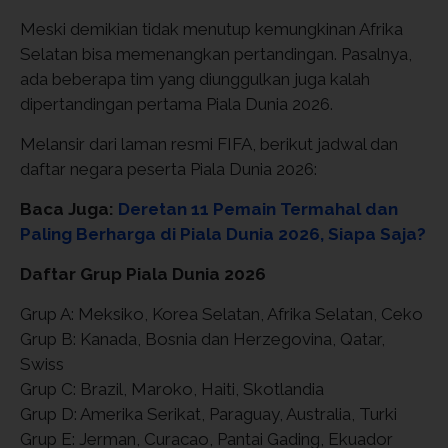
Meski demikian tidak menutup kemungkinan Afrika
Selatan bisa memenangkan pertandingan. Pasalnya,
ada beberapa tim yang diunggulkan juga kalah
dipertandingan pertama Piala Dunia 2026.
Melansir dari laman resmi FIFA, berikut jadwal dan
daftar negara peserta Piala Dunia 2026:
Baca Juga:
Deretan 11 Pemain Termahal dan
Paling Berharga di Piala Dunia 2026, Siapa Saja?
Daftar Grup Piala Dunia 2026
Grup A: Meksiko, Korea Selatan, Afrika Selatan, Ceko
Grup B: Kanada, Bosnia dan Herzegovina, Qatar,
Swiss
Grup C: Brazil, Maroko, Haiti, Skotlandia
Grup D: Amerika Serikat, Paraguay, Australia, Turki
Grup E: Jerman, Curacao, Pantai Gading, Ekuador