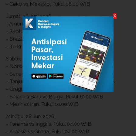
- Ceko vs Meksiko, Pukul 08.00 WIB
Jumat, 26 Juni 2026
X
- Amerika Serikat vs Australia, Pukul 02.00 WIB
- Skotlandia vs Maroko, Pukul 05.00 WIB
- Brazil vs Haiti, Pukul 07.30 WIB
- Turki vs Paraguay, Pukul 10.00 WIB
Sabtu, 27 Juni 2026
- Norwegia vs Prancis, Pukul 02.00 WIB
- Senegal vs Irak, Pukul 02.00 WIB
- Tanjung Verde vs Arab Saudi, Pukul 07.00 WIB
- Uruguay vs Spanyol, Pukul 07.00 WIB
- Selandia Baru vs Belgia, Pukul 10.00 WIB
- Mesir vs Iran, Pukul 10.00 WIB
Minggu, 28 Juni 2026
- Panama vs Inggris, Pukul 04.00 WIB
- Kroasia vs Ghana, Pukul 04.00 WIB