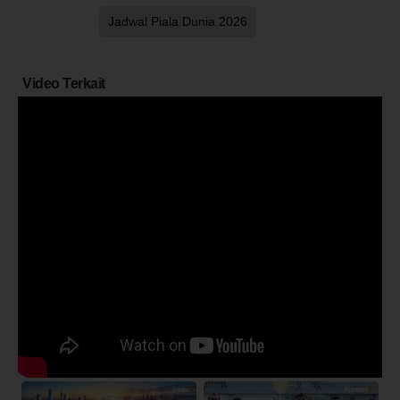
Jadwal Piala Dunia 2026
Video Terkait