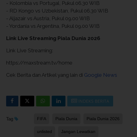
- Kolombia vs Portugal, Pukul 06.30 WIB
- RD Kongo vs Uzbekistan, Pukul 06.30 WIB
- Aljazair vs Austria, Pukul 09.00 WIB
- Yordania vs Argentina, Pukul 09.00 WIB
Link Live Streaming Piala Dunia 2026
Link Live Streaming:
https://maxstream.tv/home
Cek Berita dan Artikel yang lain di
Google News
INDEKS BERITA
Tag
FIFA
Piala Dunia
Piala Dunia 2026
unlisted
Jangan Lewatkan