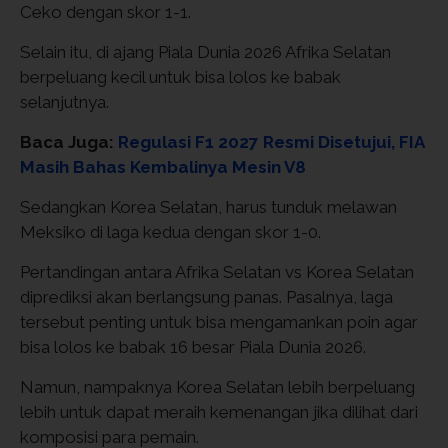
Ceko dengan skor 1-1.
Selain itu, di ajang Piala Dunia 2026 Afrika Selatan
berpeluang kecil untuk bisa lolos ke babak
selanjutnya.
Baca Juga:
Regulasi F1 2027 Resmi Disetujui, FIA
Masih Bahas Kembalinya Mesin V8
Sedangkan Korea Selatan, harus tunduk melawan
Meksiko di laga kedua dengan skor 1-0.
Pertandingan antara Afrika Selatan vs Korea Selatan
diprediksi akan berlangsung panas. Pasalnya, laga
tersebut penting untuk bisa mengamankan poin agar
bisa lolos ke babak 16 besar Piala Dunia 2026.
Namun, nampaknya Korea Selatan lebih berpeluang
lebih untuk dapat meraih kemenangan jika dilihat dari
komposisi para pemain.