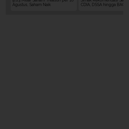
Agustus, Saham Naik
CDIA, DSSA hingga BACH