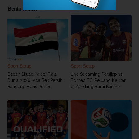
Berita Terkait
Sport Setup
Sport Setup
Bedah Skuad Irak di Piala
Live Streaming Persijap vs
Dunia 2026: Ada Bek Persib
Borneo FC: Peluang Kejutan
Bandung Frans Putros
di Kandang Bumi Kartini?