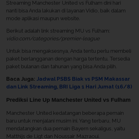
Streaming Manchester United vs Fulham dini hari
nanti bisa Anda lakukan di layanan Vidio, baik dalam
mode aplikasi maupun website.
Berikut adalah link streaming MU vs Fulham:
vidio.com/categories/premier-league
Untuk bisa mengaksesnya, Anda tentu perlu membeli
paket berlangganan dengan harga tertentu. Tersedia
paket bulanan dan tahunan yang bisa Anda pilih.
Baca Juga:
Jadwal PSBS Biak vs PSM Makassar
dan Link Streaming, BRI Liga 1 Hari Jumat (16/8)
Prediksi Line Up Manchester United vs Fulham
Manchester United kedatangan beberapa pemain
baru untuk menjalani musim ini. Yang terbaru, MU
mendatangkan dua pemain Bayern sekaligus, yaitu
Matthijs de Ligt dan Noussair Mazraoui.