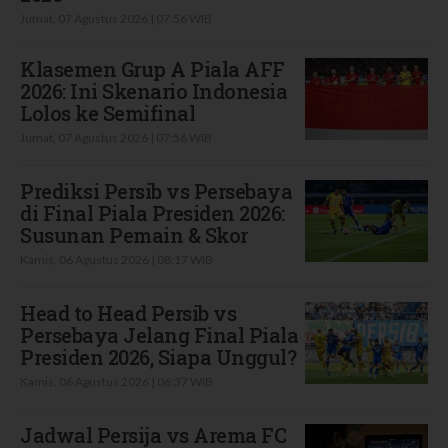
Jumat, 07 Agustus 2026 | 07:56 WIB
Klasemen Grup A Piala AFF
2026: Ini Skenario Indonesia
Lolos ke Semifinal
Jumat, 07 Agustus 2026 | 07:56 WIB
Prediksi Persib vs Persebaya
di Final Piala Presiden 2026:
Susunan Pemain & Skor
Kamis, 06 Agustus 2026 | 08:17 WIB
Head to Head Persib vs
Persebaya Jelang Final Piala
Presiden 2026, Siapa Unggul?
Kamis, 06 Agustus 2026 | 06:37 WIB
Jadwal Persija vs Arema FC