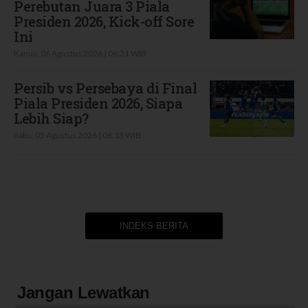
Perebutan Juara 3 Piala
Presiden 2026, Kick-off Sore
Ini
Kamis, 06 Agustus 2026 | 06:31 WIB
Persib vs Persebaya di Final
Piala Presiden 2026, Siapa
Lebih Siap?
Rabu, 05 Agustus 2026 | 06:13 WIB
INDEKS BERITA
Jangan Lewatkan