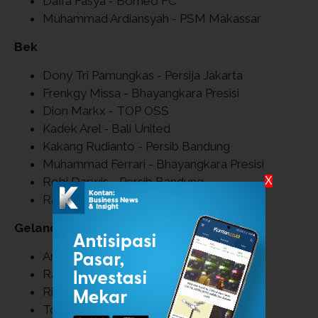
Daffa Fasya - Borneo FC
Muhammad Ardiansyah - PSM Makassar
Bek
Dony Tri Pamungkas - Persija Jakarta
Frenkgy Missa - Bhayangkara Presisi
Dion Markx - TOP OSS
Kadek Arel - Bali United
Kakang Rudianto - Persib Bandung
Muhammad Ferrari - Bhayangkara Presisi
Robi Darwis - Persib Bandung
X
Raka Cahyana - PSIM Yogyakarta
Gelandang
Ananda Raehan - PSM Makassar
Rayhan Hannan - Persija Jakarta
Rivaldo Pakpahan - Borneo FC
Toni Firmansyah - Persebaya Surabaya