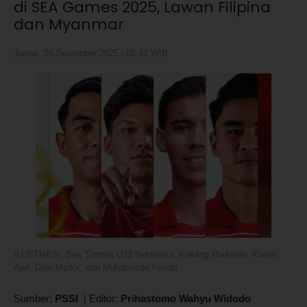
di SEA Games 2025, Lawan Filipina
dan Myanmar
Jumat, 05 Desember 2025 | 08:41 WIB
ILUSTRASI. Bek Timnas U22 Indonesia: Kakang Rudianto, Kadek
Arel, Dion Markx, dan Muhammad Ferrari
Sumber:
PSSI
|
Editor:
Prihastomo Wahyu Widodo