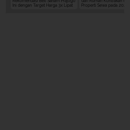
Rekomendasi Beli Saham Prajogo
dari Rumah Kontrakan da
Ini dengan Target Harga 3x Lipat
Properti Sewa pada 2027