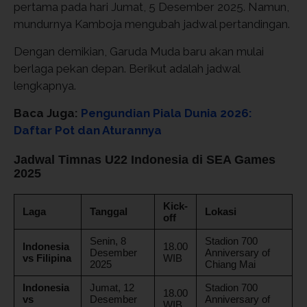
pertama pada hari Jumat, 5 Desember 2025. Namun,
mundurnya Kamboja mengubah jadwal pertandingan.
Dengan demikian, Garuda Muda baru akan mulai
berlaga pekan depan. Berikut adalah jadwal
lengkapnya.
Baca Juga:
Pengundian Piala Dunia 2026:
Daftar Pot dan Aturannya
Jadwal Timnas U22 Indonesia di SEA Games
2025
Kick-
Laga
Tanggal
Lokasi
off
Senin, 8
Stadion 700
Indonesia
18.00
Desember
Anniversary of
vs Filipina
WIB
2025
Chiang Mai
Indonesia
Jumat, 12
Stadion 700
18.00
vs
Desember
Anniversary of
WIB