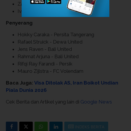
Zanadin Fariz - Persis Solo
Ivar Jenner - FC Utrecht
Penyerang
Hokky Caraka - Persita Tangerang
Rafael Struick - Dewa United
Jens Raven - Bali United
Rahmat Arjuna - Bali United
Rifqi Ray Farandi - Persik
Mauro Zijlstra - FC Volendam
Baca Juga:
Visa Ditolak AS, Iran Boikot Undian
Piala Dunia 2026
Cek Berita dan Artikel yang lain di
Google News
INDEKS BERITA