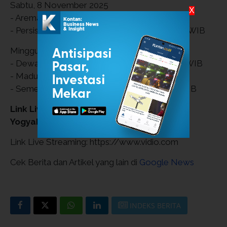
Sabtu, 8 November 2025
X
- Arema FC vs Persija Jakarta, Pukul 15.30 WIB
- Persis Solo vs PSIM Yogyakarta, Pukul 19.00 WIB
Minggu, 9 November 2025
- Dewa United vs PSM Makassar, Pukul 15.30 WIB
- Madura United vs Persijap, Pukul 19.00 WIB
- Semen Padang vs Borneo FC, Pukul 19.00 WIB
Link Live Streaming Persis Solo vs PSIM
Yogyakarta di Super League 2025-2026
Link Live Streaming: https://www.vidio.com
Cek Berita dan Artikel yang lain di
Google News
INDEKS BERITA