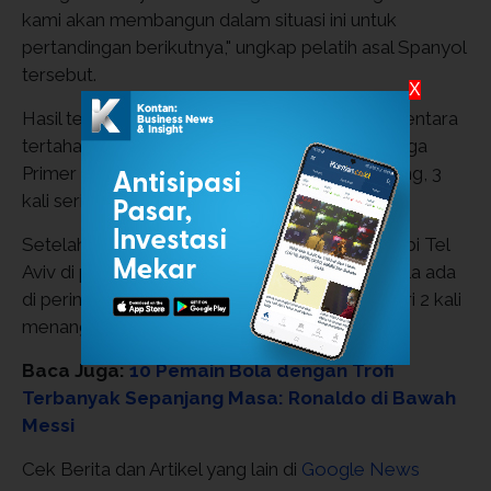
kami akan membangun dalam situasi ini untuk
pertandingan berikutnya," ungkap pelatih asal Spanyol
tersebut.
X
Hasil tersebut membuat Aston Villa untuk sementara
tertahan di peringkat ke-10 dalam klasemen Liga
Primer Inggris dengan 15 poin dari 4 kali menang, 3
kali seri, dan 3 kali kalah.
Setelah ini, Aston Villa akan menghadapi Macabi Tel
Aviv di pekan keempat Liga Europa. Saat ini Villa ada
di peringkat ke-10 klasemen dengan 6 poin dari 2 kali
menang dan 1 kali kalah.
Baca Juga:
10 Pemain Bola dengan Trofi
Terbanyak Sepanjang Masa: Ronaldo di Bawah
Messi
Cek Berita dan Artikel yang lain di
Google News