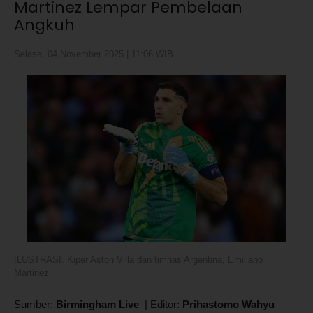
Martinez Lempar Pembelaan
Angkuh
Selasa, 04 November 2025 | 11:06 WIB
ILUSTRASI. Kiper Aston Villa dan timnas Argentina, Emiliano
Martinez
Sumber:
Birmingham Live
|
Editor:
Prihastomo Wahyu